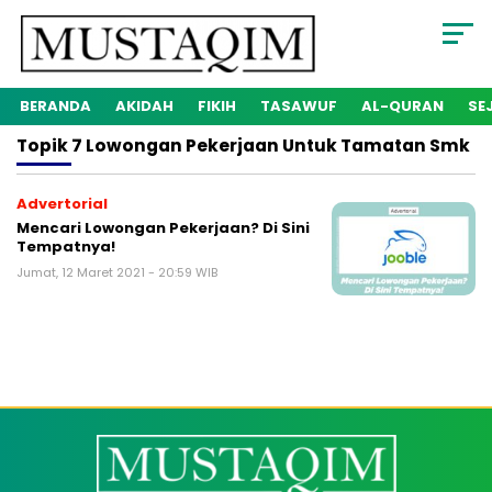
BERANDA
AKIDAH
FIKIH
TASAWUF
AL-QURAN
SE
Topik
7 Lowongan Pekerjaan Untuk Tamatan Smk
Advertorial
Mencari Lowongan Pekerjaan? Di Sini
Tempatnya!
Jumat, 12 Maret 2021 - 20:59 WIB