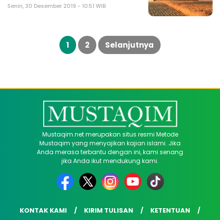
Senin, 30 Desember 2019 - 10:51 WIB
Paginasi
pos
1
2
Selanjutnya
Mustaqim.net merupakan situs resmi Metode
Mustaqim yang menyajikan kajian islami. Jika
Anda merasa terbantu dengan ini, kami senang
jika Anda ikut mendukung kami.
KONTAK KAMI
KIRIM TULISAN
KETENTUAN