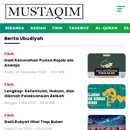
BERANDA
AKIDAH
FIKIH
TASAWUF
AL-QURAN
SE
Berita
Ubudiyah
Fikih
Dalil Kesunahan Puasa Rajab ala
Aswaja
Sabtu, 20 Desember 2025 - 23:41 WIB
Fikih
Lengkap: Ketentuan, Hukum, dan
Hikmah Pelaksanaan Akikah
Minggu, 4 Mei 2025 - 08:14 WIB
Fikih
Dalil Rukyat Hilal Tiap Bulan
Senin, 8 Juli 2024 - 20:08 WIB