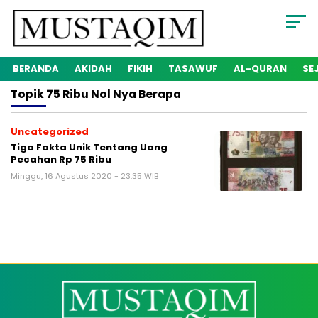
BERANDA
AKIDAH
FIKIH
TASAWUF
AL-QURAN
SE
Topik
75 Ribu Nol Nya Berapa
Uncategorized
Tiga Fakta Unik Tentang Uang
Pecahan Rp 75 Ribu
Minggu, 16 Agustus 2020 - 23:35 WIB