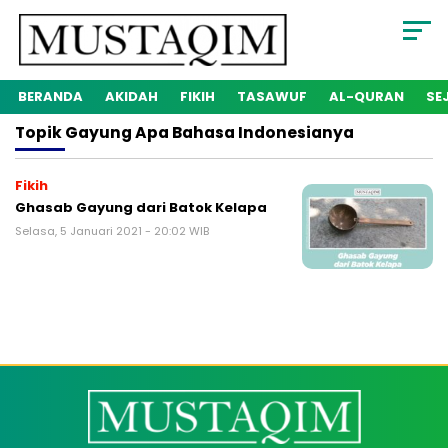
BERANDA
AKIDAH
FIKIH
TASAWUF
AL-QURAN
SE
Topik
Gayung Apa Bahasa Indonesianya
Fikih
Ghasab Gayung dari Batok Kelapa
Selasa, 5 Januari 2021 - 20:02 WIB