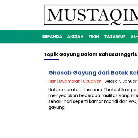
BERANDA
AKIDAH
FIKIH
TASAWUF
AL
Topik
Gayung Dalam Bahasa Inggris
Ghasab Gayung dari Batok Ke
Fikih
|
Muamalah
|
Ubudiyah
| Selasa, 5 Januari
Untuk memfasilitasi para Tholibul Ilmi, p
menyediakan beberapa fasilitas yang m
sehari-hari seperti kamar mandi dan WC, 
gayung….