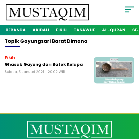
BERANDA
AKIDAH
FIKIH
TASAWUF
AL-QURAN
SE
Topik
Gayungsari Barat Dimana
Fikih
Ghasab Gayung dari Batok Kelapa
Selasa, 5 Januari 2021 - 20:02 WIB