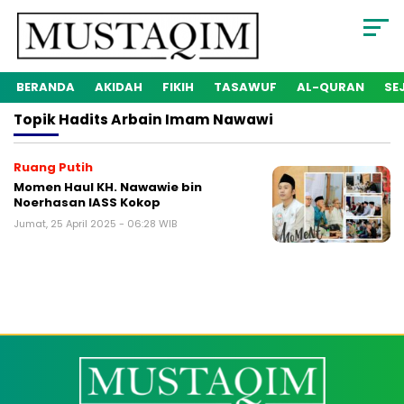
BERANDA
AKIDAH
FIKIH
TASAWUF
AL-QURAN
SE
Topik
Hadits Arbain Imam Nawawi
Ruang Putih
Momen Haul KH. Nawawie bin
Noerhasan IASS Kokop
Jumat, 25 April 2025 - 06:28 WIB