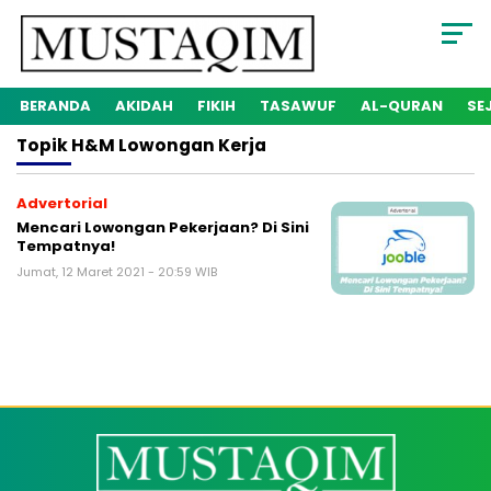
BERANDA
AKIDAH
FIKIH
TASAWUF
AL-QURAN
SE
Topik
H&m Lowongan Kerja
Advertorial
Mencari Lowongan Pekerjaan? Di Sini
Tempatnya!
Jumat, 12 Maret 2021 - 20:59 WIB