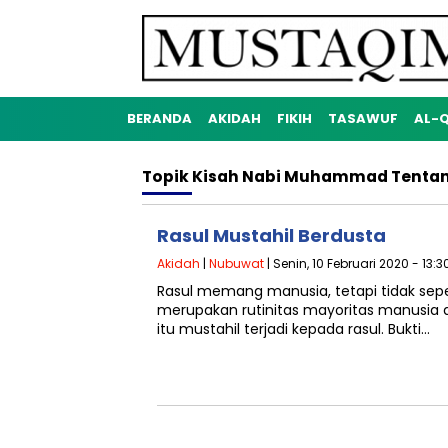
BERANDA
AKIDAH
FIKIH
TASAWUF
AL-
Topik
Kisah Nabi Muhammad Tentan
Rasul Mustahil Berdusta
Akidah
|
Nubuwat
| Senin, 10 Februari 2020 - 13:
Rasul memang manusia, tetapi tidak sepe
merupakan rutinitas mayoritas manusia akh
itu mustahil terjadi kepada rasul. Bukti…