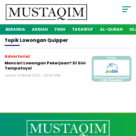
BERANDA
AKIDAH
FIKIH
TASAWUF
AL-QURAN
SE
Topik
Lowongan Quipper
Advertorial
Mencari Lowongan Pekerjaan? Di Sini
Tempatnya!
Jumat, 12 Maret 2021 - 20:59 WIB