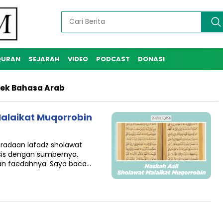
QURAN
SEJARAH
VIDEO
PODCAST
DONASI
Tek Bahasa Arab
Malaikat Muqorrobin
radaan lafadz sholawat
rsis dengan sumbernya.
dan faedahnya. Saya baca…