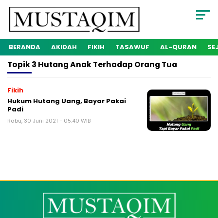
BERANDA
AKIDAH
FIKIH
TASAWUF
AL-QURAN
SE
Topik
3 Hutang Anak Terhadap Orang Tua
Fikih
Hukum Hutang Uang, Bayar Pakai
Padi
Rabu, 30 Juni 2021 - 05:40 WIB