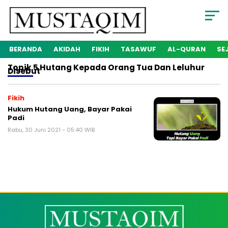
BERANDA
AKIDAH
FIKIH
TASAWUF
AL-QURAN
SE
Topik
5 Hutang Kepada Orang Tua Dan Leluhur
Disebut
Fikih
Hukum Hutang Uang, Bayar Pakai
Padi
Rabu, 30 Juni 2021 - 05:40 WIB