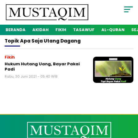
BERANDA
AKIDAH
FIKIH
TASAWUF
AL-QURAN
SE
Topik
Apa Saja Utang Dagang
Fikih
Hukum Hutang Uang, Bayar Pakai
Padi
Rabu, 30 Juni 2021 - 05:40 WIB