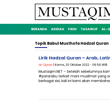
BERANDA
AKIDAH
FIKIH
TASAWUF
AL-
Topik
Babul Musthofa Hadzal Quran
Lirik Hadzal Quran – Arab, Lati
al-Quran
| Kamis, 20 Oktober 2022 - 06:56 WIB
Mustaqim.NET – Setelah sebelumnya kam
#pararabu terkait mars muslimat yang se
berbagai sisi, kali ini kami akan membaha