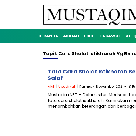
BERANDA
AKIDAH
FIKIH
TASAWUF
AL-
Topik
Cara Sholat Istikharah Yg Ben
Tata Cara Sholat Istikhoroh B
Salaf
Fikih
|
Ubudiyah
| Kamis, 4 November 2021 - 13:15
Mustaqim.NET – Dalam situs Medsoos te
tata cara sholat istikhoroh. Kami akan 
menambahkan keterangan dari berbagai