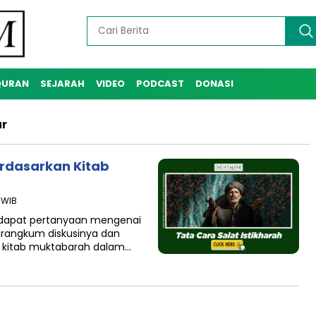
QURAN
SEJARAH
VIDEO
PODCAST
DONASI
ar
erdasarkan Kitab
 WIB
rdapat pertanyaan mengenai
merangkum diskusinya dan
 kitab muktabarah dalam…