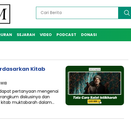
QURAN
SEJARAH
VIDEO
PODCAST
DONASI
erdasarkan Kitab
 WIB
rdapat pertanyaan mengenai
merangkum diskusinya dan
 kitab muktabarah dalam…