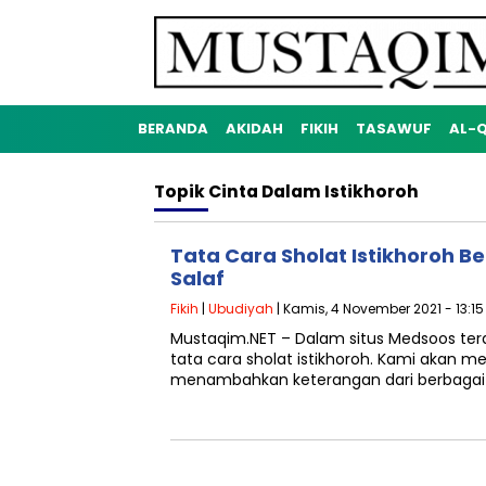
BERANDA
AKIDAH
FIKIH
TASAWUF
AL-
Topik
Cinta Dalam Istikhoroh
Tata Cara Sholat Istikhoroh B
Salaf
Fikih
|
Ubudiyah
| Kamis, 4 November 2021 - 13:15
Mustaqim.NET – Dalam situs Medsoos te
tata cara sholat istikhoroh. Kami akan 
menambahkan keterangan dari berbagai