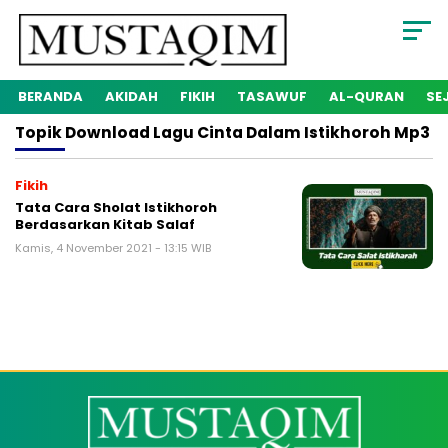
BERANDA
AKIDAH
FIKIH
TASAWUF
AL-QURAN
SE
Topik
Download Lagu Cinta Dalam Istikhoroh Mp3
Fikih
Tata Cara Sholat Istikhoroh
Berdasarkan Kitab Salaf
Kamis, 4 November 2021 - 13:15 WIB