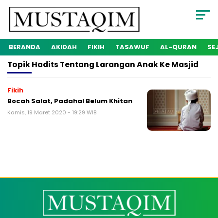
BERANDA
AKIDAH
FIKIH
TASAWUF
AL-QURAN
SE
Topik
Hadits Tentang Larangan Anak Ke Masjid
Fikih
Bocah Salat, Padahal Belum Khitan
Kamis, 19 Maret 2020 - 19:29 WIB