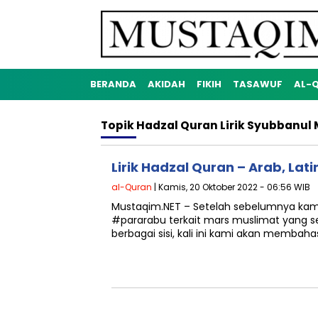
BERANDA
AKIDAH
FIKIH
TASAWUF
AL-
Topik
Hadzal Quran Lirik Syubbanul
Lirik Hadzal Quran – Arab, Lati
al-Quran
| Kamis, 20 Oktober 2022 - 06:56 WIB
Mustaqim.NET – Setelah sebelumnya kam
#pararabu terkait mars muslimat yang se
berbagai sisi, kali ini kami akan membaha