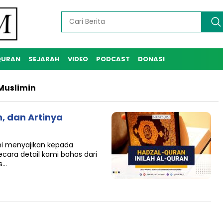
QURAN
SEJARAH
VIDEO
PODCAST
DONASI
 Muslimin
n, dan Artinya
i menyajikan kepada
cara detail kami bahas dari
s…