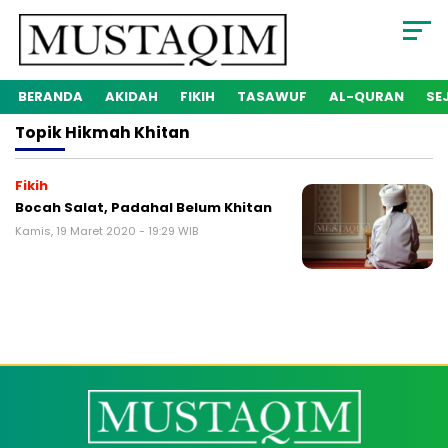
BERANDA
AKIDAH
FIKIH
TASAWUF
AL-QURAN
SE
Topik
Hikmah Khitan
Fikih
Bocah Salat, Padahal Belum Khitan
Kamis, 19 Maret 2020 - 19:29 WIB