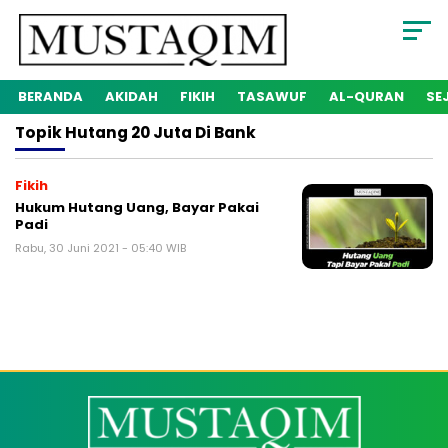
BERANDA
AKIDAH
FIKIH
TASAWUF
AL-QURAN
SE
Topik
Hutang 20 Juta Di Bank
Fikih
Hukum Hutang Uang, Bayar Pakai
Padi
Rabu, 30 Juni 2021 - 05:40 WIB