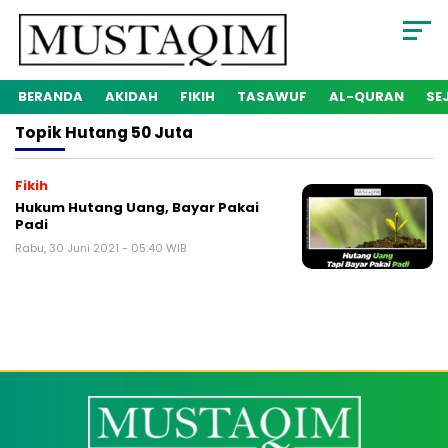
BERANDA
AKIDAH
FIKIH
TASAWUF
AL-QURAN
SE
Topik
Hutang 50 Juta
Fikih
Hukum Hutang Uang, Bayar Pakai
Padi
Rabu, 30 Juni 2021 - 05:40 WIB