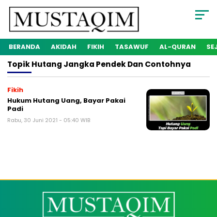
BERANDA
AKIDAH
FIKIH
TASAWUF
AL-QURAN
SE
Topik
Hutang Jangka Pendek Dan Contohnya
Fikih
Hukum Hutang Uang, Bayar Pakai
Padi
Rabu, 30 Juni 2021 - 05:40 WIB