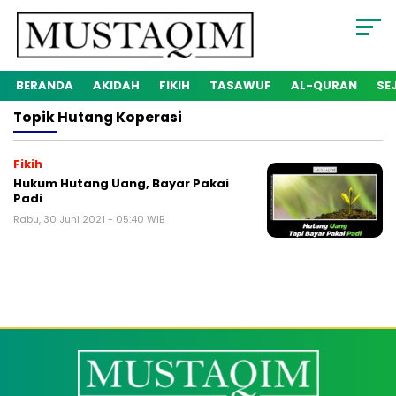
BERANDA
AKIDAH
FIKIH
TASAWUF
AL-QURAN
SE
Topik
Hutang Koperasi
Fikih
Hukum Hutang Uang, Bayar Pakai
Padi
Rabu, 30 Juni 2021 - 05:40 WIB