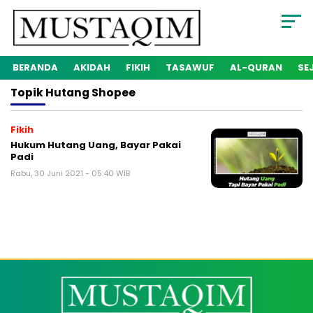
BERANDA
AKIDAH
FIKIH
TASAWUF
AL-QURAN
SE
Topik
Hutang Shopee
Fikih
Hukum Hutang Uang, Bayar Pakai
Padi
Rabu, 30 Juni 2021 - 05:40 WIB