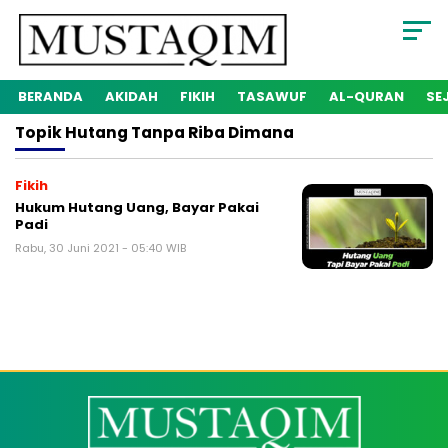
BERANDA
AKIDAH
FIKIH
TASAWUF
AL-QURAN
SE
Topik
Hutang Tanpa Riba Dimana
Fikih
Hukum Hutang Uang, Bayar Pakai
Padi
Rabu, 30 Juni 2021 - 05:40 WIB