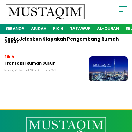
BERANDA
AKIDAH
FIKIH
TASAWUF
AL-QURAN
SE
Topik
Jelaskan Siapakah Pengembang Rumah
Susun
Fikih
Transaksi Rumah Susun
Rabu, 25 Maret 2020 - 05:17 WIB