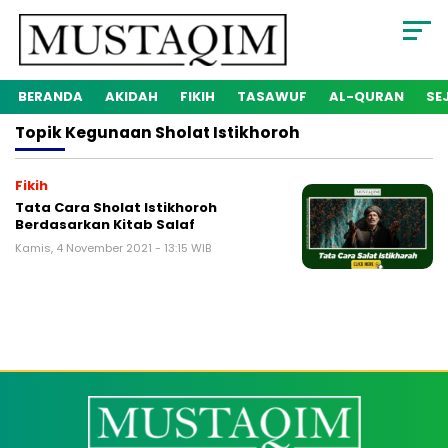
BERANDA
AKIDAH
FIKIH
TASAWUF
AL-QURAN
SE
Topik
Kegunaan Sholat Istikhoroh
Fikih
Tata Cara Sholat Istikhoroh
Berdasarkan Kitab Salaf
Kamis, 4 November 2021 - 13:15 WIB