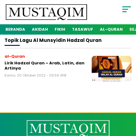
BERANDA
AKIDAH
FIKIH
TASAWUF
AL-QURAN
SE
Topik
Lagu Al Munsyidin Hadzal Quran
al-Quran
Lirik Hadzal Quran – Arab, Latin, dan
Artinya
Kamis, 20 Oktober 2022 - 06:56 WIB