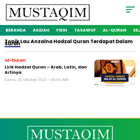
BERANDA
AKIDAH
FIKIH
TASAWUF
AL-QURAN
SE
Topik
Lau Anzalna Hadzal Quran Terdapat Dalam
Surah
al-Quran
Lirik Hadzal Quran – Arab, Latin, dan
Artinya
Kamis, 20 Oktober 2022 - 06:56 WIB