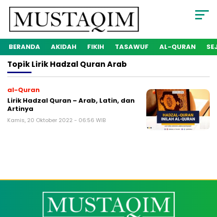
BERANDA
AKIDAH
FIKIH
TASAWUF
AL-QURAN
SE
Topik
Lirik Hadzal Quran Arab
al-Quran
Lirik Hadzal Quran – Arab, Latin, dan
Artinya
Kamis, 20 Oktober 2022 - 06:56 WIB