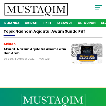
BERANDA
AKIDAH
FIKIH
TASAWUF
AL-QURAN
SE
Topik
Nadhom Aqidatul Awam Sunda Pdf
Akidah
Akurat! Nazam Aqidatul Awam Latin
dan Arab
Selasa, 4 Oktober 2022 - 17:06 WIB