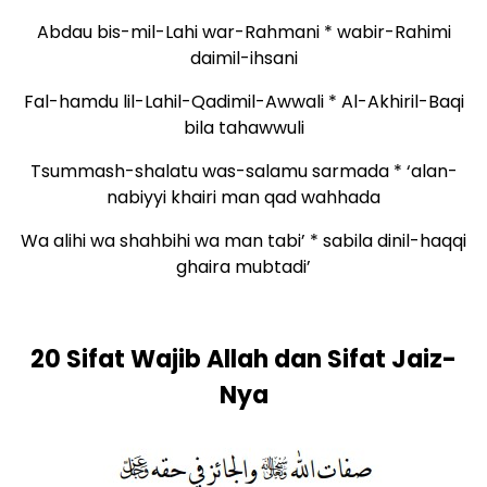
Abdau bis-mil-Lahi war-Rahmani * wabir-Rahimi
daimil-ihsani
Fal-hamdu lil-Lahil-Qadimil-Awwali * Al-Akhiril-Baqi
bila tahawwuli
Tsummash-shalatu was-salamu sarmada * ‘alan-
nabiyyi khairi man qad wahhada
Wa alihi wa shahbihi wa man tabi’ * sabila dinil-haqqi
ghaira mubtadi’
20 Sifat Wajib Allah dan Sifat Jaiz-
Nya