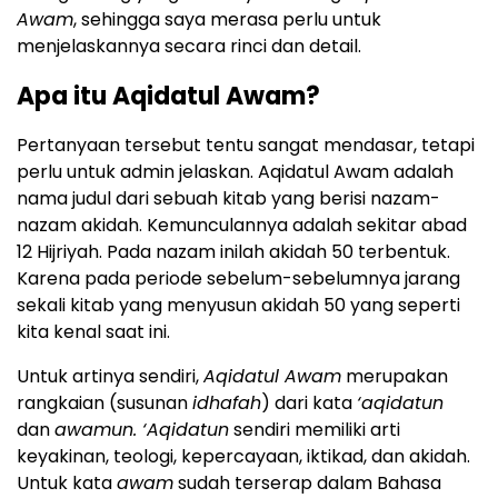
Awam
, sehingga saya merasa perlu untuk
menjelaskannya secara rinci dan detail.
Apa itu Aqidatul Awam?
Pertanyaan tersebut tentu sangat mendasar, tetapi
perlu untuk admin jelaskan. Aqidatul Awam adalah
nama judul dari sebuah kitab yang berisi nazam-
nazam akidah. Kemunculannya adalah sekitar abad
12 Hijriyah. Pada nazam inilah akidah 50 terbentuk.
Karena pada periode sebelum-sebelumnya jarang
sekali kitab yang menyusun akidah 50 yang seperti
kita kenal saat ini.
Untuk artinya sendiri,
Aqidatul Awam
merupakan
rangkaian (susunan
idhafah
) dari kata
‘aqidatun
dan
awamun. ‘Aqidatun
sendiri memiliki arti
keyakinan, teologi, kepercayaan, iktikad, dan akidah.
Untuk kata
awam
sudah terserap dalam Bahasa