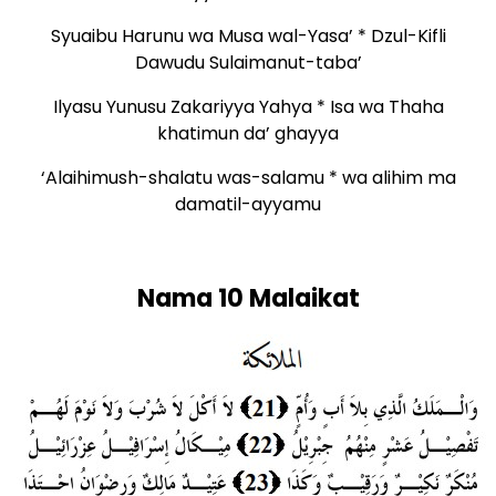
Syuaibu Harunu wa Musa wal-Yasa’ * Dzul-Kifli
Dawudu Sulaimanut-taba’
Ilyasu Yunusu Zakariyya Yahya * Isa wa Thaha
khatimun da’ ghayya
‘Alaihimush-shalatu was-salamu * wa alihim ma
damatil-ayyamu
Nama 10 Malaikat