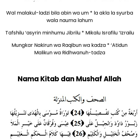
Wal malakul-ladzi bila abin wa um * la akla la syurba
wala nauma lahum
Tafshilu ‘asyrin minhumu Jibrilu * Mikalu Israfilu ‘Izrailu
Mungkar Nakirun wa Raqibun wa kadza * ‘Atidun
Malikun wa Ridhwanuh-tadza
Nama Kitab dan Mushaf Allah