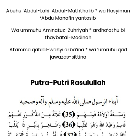
Abuhu ‘Abdul-Lahi ‘Abdul-Muththalib * wa Hasyimun
‘Abdu Manafin yantasib
Wa ummuhu Aminatuz-Zuhriyah * ardha’athu bi
thaybatal-Madinah
Atamma qablal-wahyi arba’ina * wa ‘umruhu qad
jawazas-sittina
Putra-Putri Rasulullah