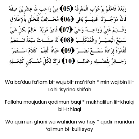
Wa ba’duu fa’lam bi-wujubil-ma’rifah * min wajibin lil-
Lahi ‘isyrina shifah
Fallahu maujudun qadimun baqi * mukhalifun lil-khalqi
bil-ithlaqi
Wa qaimun ghani wa wahidun wa hay * qadir muridun
‘alimun bi-kulli syay