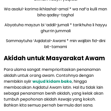
Wa asalul-karima ikhlashal-amal * wa naf’a kulli man
biha qadisy-taghal
Abyatuha mayzun bi ‘addil-jumali * tarikhuha li hayyu
ghurrin jummali
Sammaytuha ‘Aqidatal-Awami * min wajibin fid-dini
bit-tamami
Akidah untuk Masyarakat Awam
Para ulama sangat memprioritaskan penanaman
akidah untuk orang awam. Contohnya dengan
membikin syiir
wujud kidam bako
, hingga
membacakan Aqidatul Awam latin. Hal itu tidak lain
sebagai penanaman benih akidah, yang kelak akan
tumbuh pepohonan akidah Aswaja yang kokoh.
Bahkan kita semua pernah bermula dari sana.