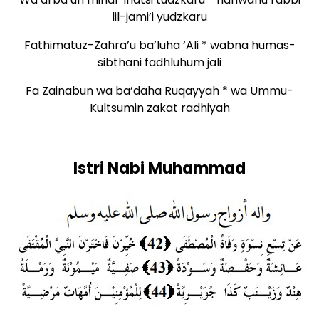
lil-jami’i yudzkaru
Fathimatuz-Zahra’u ba’luha ‘Ali * wabna humas-
sibthani fadhluhum jali
Fa Zainabun wa ba’daha Ruqayyah * wa Ummu-
Kultsumin zakat radhiyah
Istri Nabi Muhammad