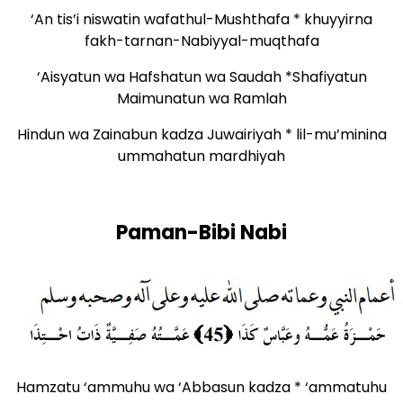
‘An tis’i niswatin wafathul-Mushthafa * khuyyirna
fakh-tarnan-Nabiyyal-muqthafa
‘Aisyatun wa Hafshatun wa Saudah *Shafiyatun
Maimunatun wa Ramlah
Hindun wa Zainabun kadza Juwairiyah * lil-mu’minina
ummahatun mardhiyah
Paman-Bibi Nabi
Hamzatu ‘ammuhu wa ‘Abbasun kadza * ‘ammatuhu