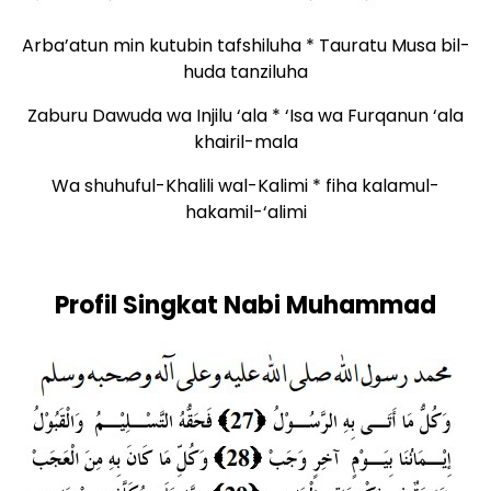
Arba’atun min kutubin tafshiluha * Tauratu Musa bil-
huda tanziluha
Zaburu Dawuda wa Injilu ‘ala * ‘Isa wa Furqanun ‘ala
khairil-mala
Wa shuhuful-Khalili wal-Kalimi * fiha kalamul-
hakamil-‘alimi
Profil Singkat Nabi Muhammad