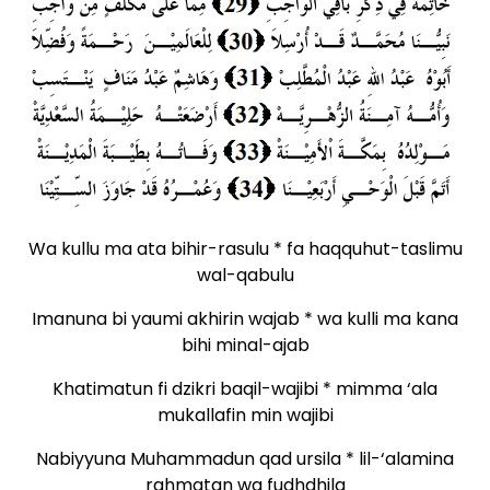
Wa kullu ma ata bihir-rasulu * fa haqquhut-taslimu
wal-qabulu
Imanuna bi yaumi akhirin wajab * wa kulli ma kana
bihi minal-ajab
Khatimatun fi dzikri baqil-wajibi * mimma ‘ala
mukallafin min wajibi
Nabiyyuna Muhammadun qad ursila * lil-‘alamina
rahmatan wa fudhdhila