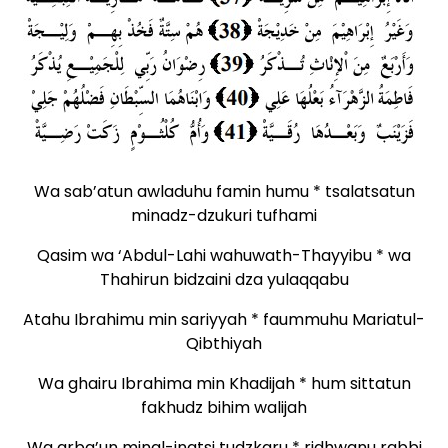
Wa sab’atun awladuhu famin humu * tsalatsatun
minadz-dzukuri tufhami
Qasim wa ‘Abdul-Lahi wahuwath-Thayyibu * wa
Thahirun bidzaini dza yulaqqabu
Atahu Ibrahimu min sariyyah * faummuhu Mariatul-
Qibthiyah
Wa ghairu Ibrahima min Khadijah * hum sittatun
fakhudz bihim walijah
Wa arba’un minal-inatsi tudzkaru * ridhwanu rabbi