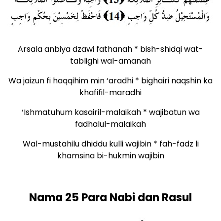
Arsala anbiya dzawi fathanah * bish-shidqi wat-
tablighi wal-amanah
Wa jaizun fi haqqihim min ‘aradhi * bighairi naqshin ka
khafifil-maradhi
‘Ishmatuhum kasairil-malaikah * wajibatun wa
fadhalul-malaikah
Wal-mustahilu dhiddu kulli wajibin * fah-fadz li
khamsina bi-hukmin wajibin
Nama 25 Para Nabi dan Rasul