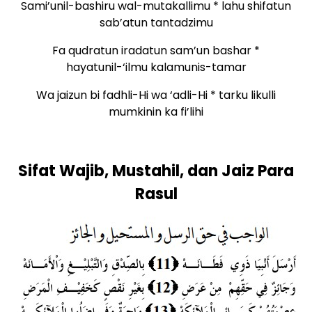
Sami’unil-bashiru wal-mutakallimu * lahu shifatun
sab’atun tantadzimu
Fa qudratun iradatun sam’un bashar *
hayatunil-‘ilmu kalamunis-tamar
Wa jaizun bi fadhli-Hi wa ‘adli-Hi * tarku likulli
mumkinin ka fi’lihi
Sifat Wajib, Mustahil, dan Jaiz Para
Rasul