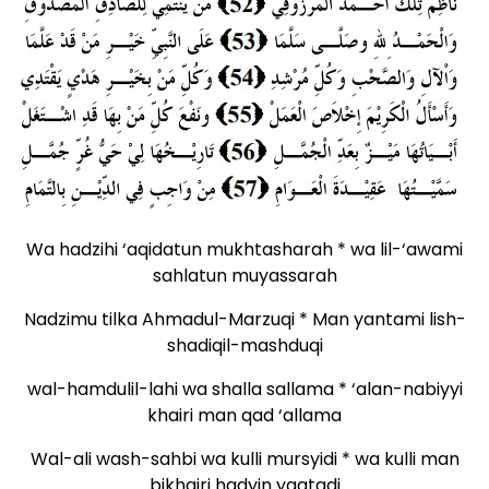
Wa hadzihi ‘aqidatun mukhtasharah * wa lil-‘awami
sahlatun muyassarah
Nadzimu tilka Ahmadul-Marzuqi * Man yantami lish-
shadiqil-mashduqi
wal-hamdulil-lahi wa shalla sallama * ‘alan-nabiyyi
khairi man qad ‘allama
Wal-ali wash-sahbi wa kulli mursyidi * wa kulli man
bikhairi hadyin yaqtadi