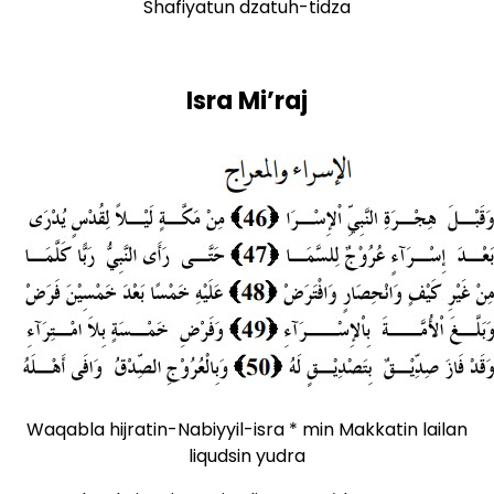
Shafiyatun dzatuh-tidza
Isra Mi’raj
Waqabla hijratin-Nabiyyil-isra * min Makkatin lailan
liqudsin yudra