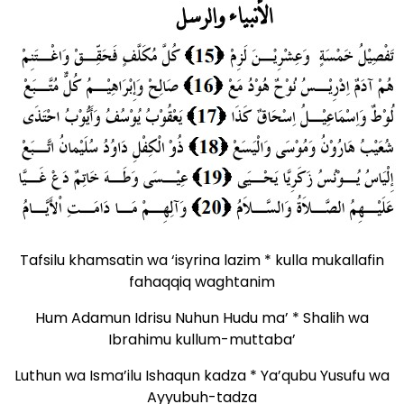
Tafsilu khamsatin wa ‘isyrina lazim * kulla mukallafin
fahaqqiq waghtanim
Hum Adamun Idrisu Nuhun Hudu ma’ * Shalih wa
Ibrahimu kullum-muttaba’
Luthun wa Isma’ilu Ishaqun kadza * Ya’qubu Yusufu wa
Ayyubuh-tadza