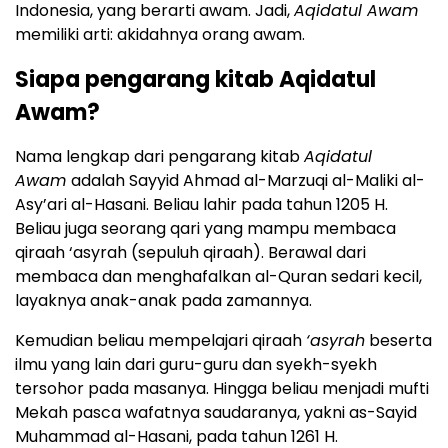
Indonesia, yang berarti awam. Jadi,
Aqidatul Awam
memiliki arti: akidahnya orang awam.
Siapa pengarang kitab Aqidatul
Awam?
Nama lengkap dari pengarang kitab
Aqidatul
Awam
adalah Sayyid Ahmad al-Marzuqi al-Maliki al-
Asy’ari al-Hasani. Beliau lahir pada tahun 1205 H.
Beliau juga seorang qari yang mampu membaca
qiraah ‘asyrah (sepuluh qiraah). Berawal dari
membaca dan menghafalkan al-Quran sedari kecil,
layaknya anak-anak pada zamannya.
Kemudian beliau mempelajari qiraah
‘asyrah
beserta
ilmu yang lain dari guru-guru dan syekh-syekh
tersohor pada masanya. Hingga beliau menjadi mufti
Mekah pasca wafatnya saudaranya, yakni as-Sayid
Muhammad al-Hasani, pada tahun 1261 H.