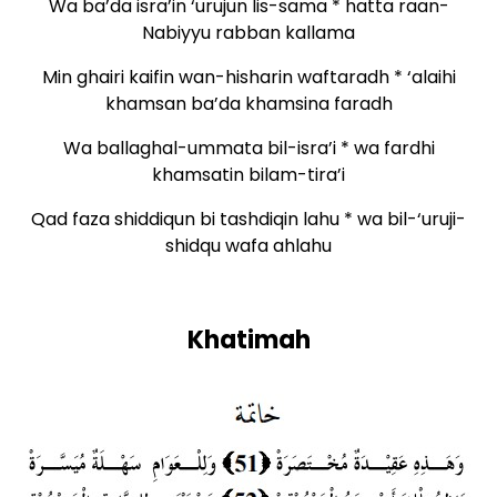
Wa ba’da isra’in ‘urujun lis-sama * hatta raan-
Nabiyyu rabban kallama
Min ghairi kaifin wan-hisharin waftaradh * ‘alaihi
khamsan ba’da khamsina faradh
Wa ballaghal-ummata bil-isra’i * wa fardhi
khamsatin bilam-tira’i
Qad faza shiddiqun bi tashdiqin lahu * wa bil-‘uruji-
shidqu wafa ahlahu
Khatimah