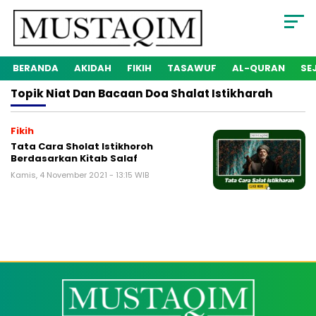
BERANDA
AKIDAH
FIKIH
TASAWUF
AL-QURAN
SE
Topik
Niat Dan Bacaan Doa Shalat Istikharah
Fikih
Tata Cara Sholat Istikhoroh
Berdasarkan Kitab Salaf
Kamis, 4 November 2021 - 13:15 WIB