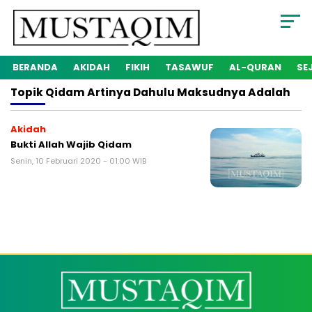
BERANDA
AKIDAH
FIKIH
TASAWUF
AL-QURAN
SE
Topik
Qidam Artinya Dahulu Maksudnya Adalah
Akidah
Bukti Allah Wajib Qidam
Senin, 10 Februari 2020 - 01:00 WIB