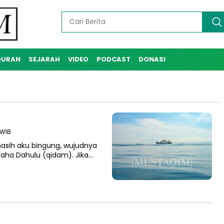
QURAN
SEJARAH
VIDEO
PODCAST
DONASI
 WIB
 masih aku bingung, wujudnya
 Maha Dahulu (qidam). Jika…