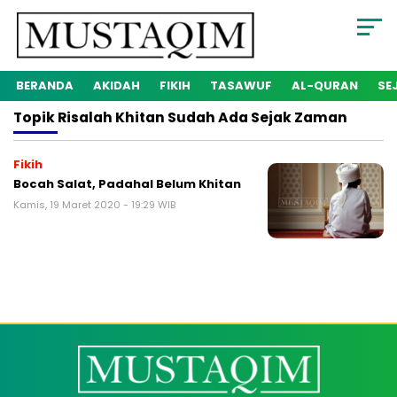
BERANDA
AKIDAH
FIKIH
TASAWUF
AL-QURAN
SE
Topik
Risalah Khitan Sudah Ada Sejak Zaman
Fikih
Bocah Salat, Padahal Belum Khitan
Kamis, 19 Maret 2020 - 19:29 WIB