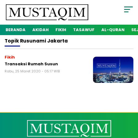
BERANDA
AKIDAH
FIKIH
TASAWUF
AL-QURAN
SE
Topik
Rusunami Jakarta
Fikih
Transaksi Rumah Susun
Rabu, 25 Maret 2020 - 05:17 WIB