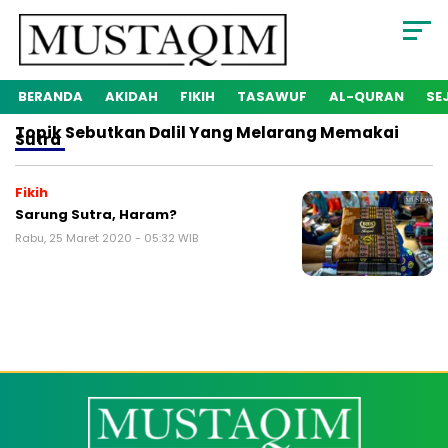
BERANDA
AKIDAH
FIKIH
TASAWUF
AL-QURAN
SE
Topik
Sebutkan Dalil Yang Melarang Memakai
Sutra
Fikih
Sarung Sutra, Haram?
Rabu, 25 Maret 2020 - 05:32 WIB