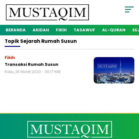
BERANDA
AKIDAH
FIKIH
TASAWUF
AL-QURAN
SE
Topik
Sejarah Rumah Susun
Fikih
Transaksi Rumah Susun
Rabu, 25 Maret 2020 - 05:17 WIB