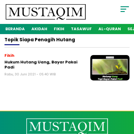
BERANDA
AKIDAH
FIKIH
TASAWUF
AL-QURAN
SE
Topik
Siapa Penagih Hutang
Fikih
Hukum Hutang Uang, Bayar Pakai
Padi
Rabu, 30 Juni 2021 - 05:40 WIB