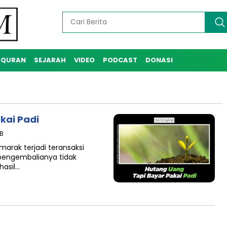
-QURAN
SEJARAH
VIDEO
PODCAST
DONASI
kai Padi
IB
arak terjadi teransaksi
pengembalianya tidak
hasil…