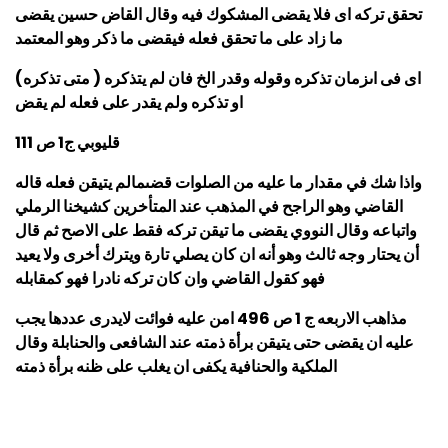
تحقق تركه اى فلا يقضى المشكوك فيه وقال القاض حسين يقضى
ما زاد على ما تحقق فعله فيقضى ما ذكر وهو المعتمد
(متى تذكره ) اى فى اىزمان تذكره وقوله وقدر الخ فان لم يتذكره
او تذكره ولم يقدر على فعله لم يقض
قليوبي ج1 ص 111
واذا شك في مقدار ما عليه من الصلوات قضىمالم يتيقن فعله قاله
القاضي وهو الراجح في المذهب عند المتأخرين كشيخنا الرملي
واتباعه وقال النووي يقضى ما تيقن تركه فقط على الاصح ثم قال
أن يحتار وجه ثالث وهو أنه ان كان يصلي تارة ويترك أخرى ولا يعيد
فهو كقول القاضي وان كان تركه نادرا فهو كمقابله
مذاهب الاربعه ج 1 ص 496
امن عليه فوائت لايدرى عددها يجب
عليه ان يقضى حتى يتيقن برأة ذمته عند الشافعى والحنابلة وقال
الملكية والحنافية يكفى ان يغلب على ظنه برأة ذمته