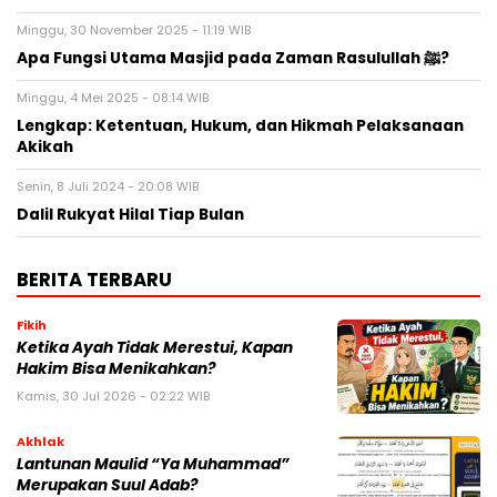
Minggu, 30 November 2025 - 11:19 WIB
Apa Fungsi Utama Masjid pada Zaman Rasulullah ﷺ?
Minggu, 4 Mei 2025 - 08:14 WIB
Lengkap: Ketentuan, Hukum, dan Hikmah Pelaksanaan
Akikah
Senin, 8 Juli 2024 - 20:08 WIB
Dalil Rukyat Hilal Tiap Bulan
BERITA TERBARU
Fikih
Ketika Ayah Tidak Merestui, Kapan
Hakim Bisa Menikahkan?
Kamis, 30 Jul 2026 - 02:22 WIB
Akhlak
Lantunan Maulid “Ya Muhammad”
Merupakan Suul Adab?