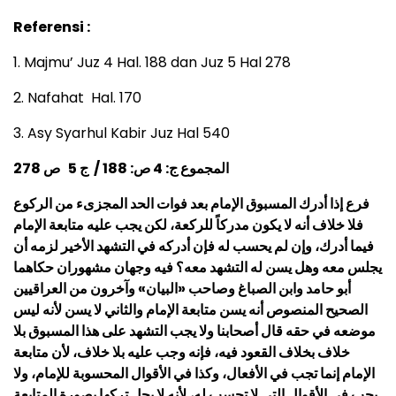
Referensi :
1. Majmu’ Juz 4 Hal. 188 dan Juz 5 Hal 278
2. Nafahat Hal. 170
3. Asy Syarhul Kabir Juz Hal 540
المجموع ج: 4 ص: 188 / ج 5 ص 278
فرع إذا أدرك المسبوق الإمام بعد فوات الحد المجزىء من الركوع
فلا خلاف أنه لا يكون مدركاً للركعة، لكن يجب عليه متابعة الإمام
فيما أدرك، وإن لم يحسب له فإن أدركه في التشهد الأخير لزمه أن
يجلس معه وهل يسن له التشهد معه؟ فيه وجهان مشهوران حكاهما
أبو حامد وابن الصباغ وصاحب «البيان» وآخرون من العراقيين
الصحيح المنصوص أنه يسن متابعة الإمام والثاني لا يسن لأنه ليس
موضعه في حقه قال أصحابنا ولا يجب التشهد على هذا المسبوق بلا
خلاف بخلاف القعود فيه، فإنه وجب عليه بلا خلاف، لأن متابعة
الإمام إنما تجب في الأفعال، وكذا في الأقوال المحسوبة للإمام، ولا
يجب في الأقوال التي لا تحسب له، لأنه لا يحل تركها بصورة المتابعة