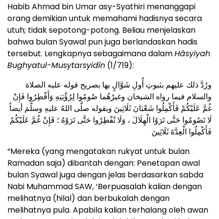
Habib Ahmad bin Umar asy-Syathiri menanggapi
orang demikian untuk memahami hadisnya secara
utuh; tidak sepotong-potong. Beliau menjelaskan
bahwa bulan Syawal pun juga berlandaskan hadis
tersebut. Lengkapnya sebagaimana dalam
Hâsyiyah
Bughyatul-Musytarsyidîn
(1/719):
ورُدَّ ذلك عليهم بثبوتِ أُولِ شَوَّالٍ بها بصريح قوله عليه الصلاة
والسلام فيما رواه الشيخان وغيرُهُما صُومُوا لِرُؤْيَتِهِ وَأَفْطِرُوا فَإِنْ
غُمَّ عَلَيْكُمْ فَأَكْمِلُوا شَعْبَانَ ثَلَاثِينَ وبقوله صلَّى اللهُ عليهِ وسلَّمَ أيضاً
لَا تَصُومُوا حَتَّى تَرَوُا الْهِلَالَ ، وَلَا تُفْطِرُوا حَتَّى تَرَوْهُ ؛ فَإِنْ غُمَّ عَلَيْكُمْ
فَأَكْمِلُوا الْعِدَّةَ ثَلَاثِينَ
“Mereka (yang mengatakan rukyat untuk bulan
Ramadan saja) dibantah dengan: Penetapan awal
bulan Syawal juga dengan jelas berdasarkan sabda
Nabi Muhammad SAW, ‘Berpuasalah kalian dengan
melihatnya (hilal) dan berbukalah dengan
melihatnya pula. Apabila kalian terhalang oleh awan