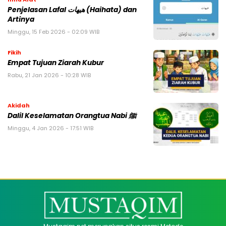
Penjelasan Lafal هيهات (Haihata) dan
Artinya
Minggu, 15 Feb 2026 - 02:09 WIB
Fikih
Empat Tujuan Ziarah Kubur
Rabu, 21 Jan 2026 - 10:28 WIB
Akidah
Dalil Keselamatan Orangtua Nabi ﷺ
Minggu, 4 Jan 2026 - 17:51 WIB