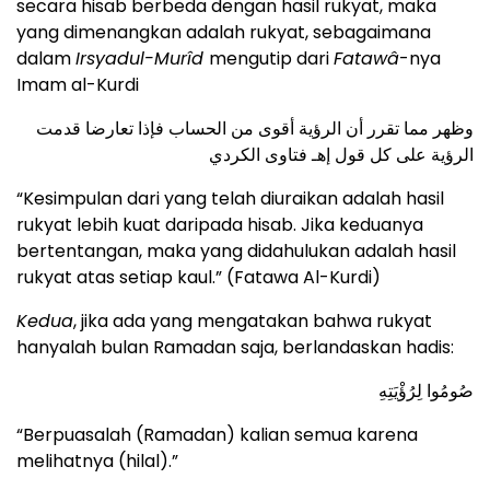
secara hisab berbeda dengan hasil rukyat, maka
yang dimenangkan adalah rukyat, sebagaimana
dalam
Irsyadul-Murîd
mengutip dari
Fatawâ
-nya
Imam al-Kurdi
وظهر مما تقرر أن الرؤية أقوى من الحساب فإذا تعارضا قدمت
الرؤية على كل قول إهـ فتاوى الكردي
“Kesimpulan dari yang telah diuraikan adalah hasil
rukyat lebih kuat daripada hisab. Jika keduanya
bertentangan, maka yang didahulukan adalah hasil
rukyat atas setiap kaul.” (Fatawa Al-Kurdi)
Kedua
, jika ada yang mengatakan bahwa rukyat
hanyalah bulan Ramadan saja, berlandaskan hadis:
صُومُوا لِرُؤْيَتِهِ
“Berpuasalah (Ramadan) kalian semua karena
melihatnya (hilal).”