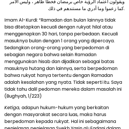
ويقولون اعتماد الرؤية خاص برمضان فخطأ ظاهر ، وليس الأمر
كما زعموا وما أدري ما مستندهم في ذلك.
Imam Al-Kurdi: “Ramadan dan bulan lainnya tidak
bisa ditetapkan kecuali dengan rukyat hilal atau
menggenapkan 30 hari, tanpa perbedaan. Kecuali
masuknya bulan dengan 1 orang yang dipercaya.
Sedangkan orang-orang yang berpedoman di
sebagian negara bahwa selain Ramadan
menggunakan hisab dan dijadikan sebagai batas
masuknya hutang dan lainnya, serta berpedoman
bahwa rukyat hanya tertentu dengan Ramadan
adalah kesalahan yang nyata. Tidak seperti itu. Saya
tidak tahu dalil pedoman mereka dalam masalah ini
(Bughyah, 1/223)
Ketiga,
adapun hukum-hukum yang berkaitan
dengan masyarakat secara luas, maka harus
berpedoman kepada rukyat. Hal ini sebagaimana
penjelasan penjelasan Syekh Yasin al-Fadani dalam