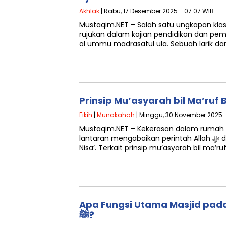
Akhlak
| Rabu, 17 Desember 2025 - 07:07 WIB
Mustaqim.NET – Salah satu ungkapan klasi
rujukan dalam kajian pendidikan dan p
al ummu madrasatul ula. Sebuah larik dar
Prinsip Mu’asyarah bil Ma’ruf
Fikih
|
Munakahah
| Minggu, 30 November 2025 -
Mustaqim.NET – Kekerasan dalam rumah t
lantaran mengabaikan perintah Allah ﷻ dalam ayat ke-19 surah an-
Nisa’. Terkait prinsip mu’asyarah bil ma’ru
Apa Fungsi Utama Masjid pad
ﷺ?