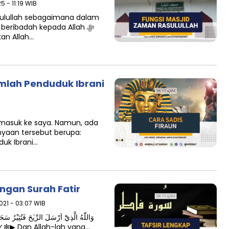
 - 11:19 WIB
sulullah sebagaimana dalam
t beribadah kepada Allah ﷻ
an Allah…
mlah Penduduk Ibrani
masuk ke saya. Namun, ada
nyaan tersebut berupa:
uk Ibrani…
ngan Surah Fatir
021 - 03:07 WIB
مَّيِّتٍ فَاَحْيَيْنَا بِهِ الْاَرْضَ بَعْدَ مَوْتِهَاۗ كَذٰلِكَ النُ⇧✓✼▶ Dan Allah-lah yang…