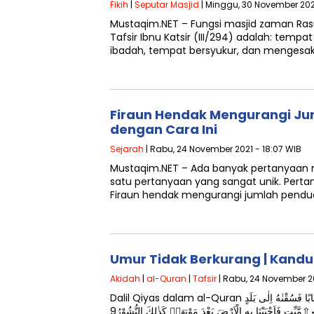
Fikih
|
Seputar Masjid
| Minggu, 30 November 2025
Mustaqim.NET – Fungsi masjid zaman Ra
Tafsir Ibnu Katsir (III/294) adalah: tempa
ibadah, tempat bersyukur, dan mengesak
Firaun Hendak Mengurangi Ju
dengan Cara Ini
Sejarah
| Rabu, 24 November 2021 - 18:07 WIB
Mustaqim.NET – Ada banyak pertanyaan 
satu pertanyaan yang sangat unik. Perta
Firaun hendak mengurangi jumlah pendud
Umur Tidak Berkurang | Kandu
Akidah
|
al-Quran
|
Tafsir
| Rabu, 24 November 2
Dalil Qiyas dalam al-Quran وَاللّٰهُ الَّذِيْٓ اَرْسَلَ الرِّيٰحَ فَتُثِيْرُ سَحَابًا فَسُقْنٰهُ اِلٰى بَلَدٍ
ّشُوْرُ9