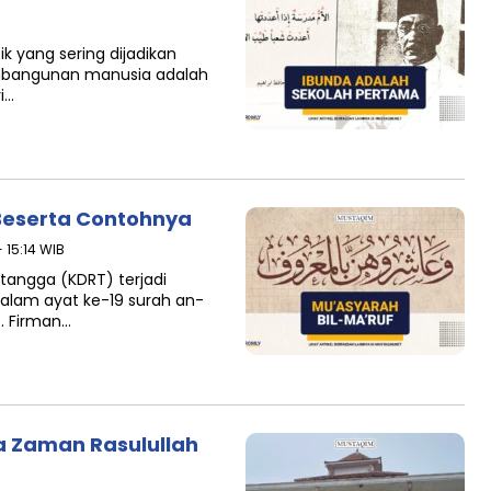
k yang sering dijadikan
embangunan manusia adalah
i…
 Beserta Contohnya
 15:14 WIB
angga (KDRT) terjadi
f. Firman…
a Zaman Rasulullah