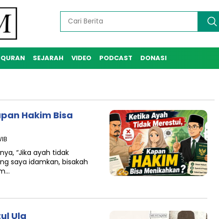
-QURAN
SEJARAH
VIDEO
PODCAST
DONASI
apan Hakim Bisa
WIB
ya, “Jika ayah tidak
ang saya idamkan, bisakah
am…
ul Ula