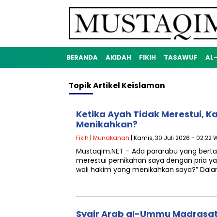
BERANDA
AKIDAH
FIKIH
TASAWUF
AL
Topik
Artikel Keislaman
Ketika Ayah Tidak Merestui, K
Menikahkan?
Fikih
|
Munakahah
| Kamis, 30 Juli 2026 - 02:22 
Mustaqim.NET – Ada pararabu yang bertan
merestui pernikahan saya dengan pria y
wali hakim yang menikahkan saya?” Dal
Syair Arab al-Ummu Madrasat