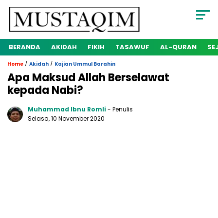
BERANDA
AKIDAH
FIKIH
TASAWUF
AL-QURAN
SE
/
/
Home
Akidah
Kajian Ummul Barahin
Apa Maksud Allah Berselawat
kepada Nabi?
Muhammad Ibnu Romli
- Penulis
Selasa, 10 November 2020