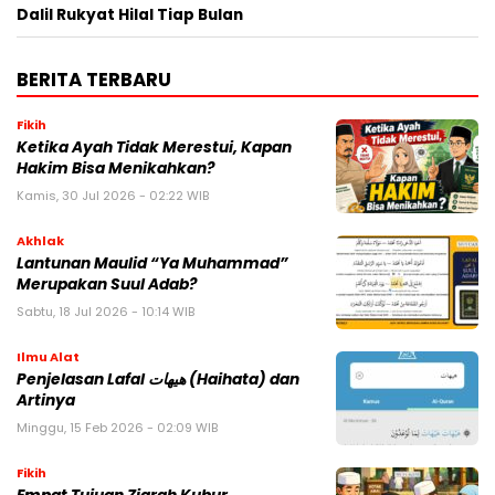
Dalil Rukyat Hilal Tiap Bulan
BERITA TERBARU
Fikih
Ketika Ayah Tidak Merestui, Kapan
Hakim Bisa Menikahkan?
Kamis, 30 Jul 2026 - 02:22 WIB
Akhlak
Lantunan Maulid “Ya Muhammad”
Merupakan Suul Adab?
Sabtu, 18 Jul 2026 - 10:14 WIB
Ilmu Alat
Penjelasan Lafal هيهات (Haihata) dan
Artinya
Minggu, 15 Feb 2026 - 02:09 WIB
Fikih