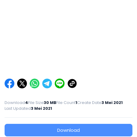
Download
4
File Size
30 MB
File Count
1
Create Date
3 Mei 2021
Last Updated
3 Mei 2021
Download