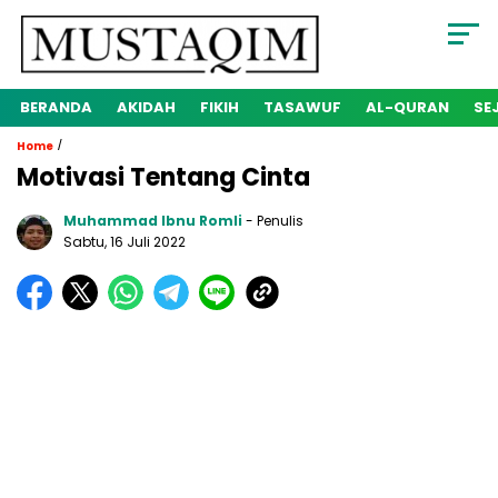
BERANDA
AKIDAH
FIKIH
TASAWUF
AL-QURAN
SE
/
Home
Motivasi Tentang Cinta
Muhammad Ibnu Romli
- Penulis
Sabtu, 16 Juli 2022