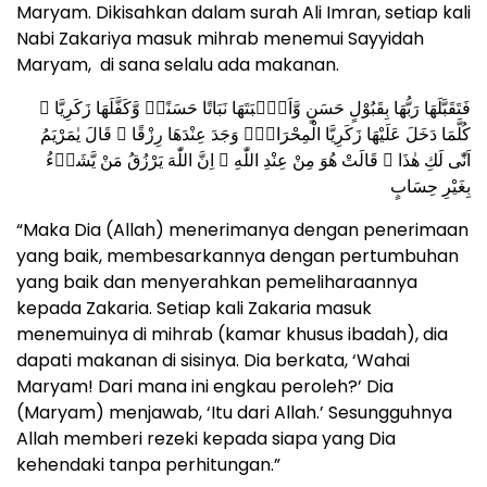
Maryam. Dikisahkan dalam surah Ali Imran, setiap kali
Nabi Zakariya masuk mihrab menemui Sayyidah
Maryam, di sana selalu ada makanan.
فَتَقَبَّلَهَا رَبُّهَا بِقَبُوْلٍ حَسَنٍ وَّاَنْۢبَتَهَا نَبَاتًا حَسَنًاۖ وَّكَفَّلَهَا زَكَرِيَّا ۗ
كُلَّمَا دَخَلَ عَلَيْهَا زَكَرِيَّا الْمِحْرَابَۙ وَجَدَ عِنْدَهَا رِزْقًا ۚ قَالَ يٰمَرْيَمُ
اَنّٰى لَكِ هٰذَا ۗ قَالَتْ هُوَ مِنْ عِنْدِ اللّٰهِ ۗ اِنَّ اللّٰهَ يَرْزُقُ مَنْ يَّشَاۤءُ
بِغَيْرِ حِسَابٍ
“Maka Dia (Allah) menerimanya dengan penerimaan
yang baik, membesarkannya dengan pertumbuhan
yang baik dan menyerahkan pemeliharaannya
kepada Zakaria. Setiap kali Zakaria masuk
menemuinya di mihrab (kamar khusus ibadah), dia
dapati makanan di sisinya. Dia berkata, ‘Wahai
Maryam! Dari mana ini engkau peroleh?’ Dia
(Maryam) menjawab, ‘Itu dari Allah.’ Sesungguhnya
Allah memberi rezeki kepada siapa yang Dia
kehendaki tanpa perhitungan.”