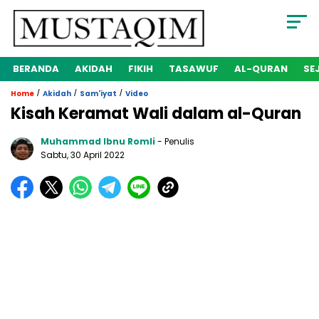
BERANDA
AKIDAH
FIKIH
TASAWUF
AL-QURAN
SE
/
/
/
Home
Akidah
Sam'iyat
Video
Kisah Keramat Wali dalam al-Quran
Muhammad Ibnu Romli
- Penulis
Sabtu, 30 April 2022